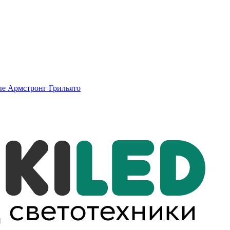
ые
Армстронг
Грильято