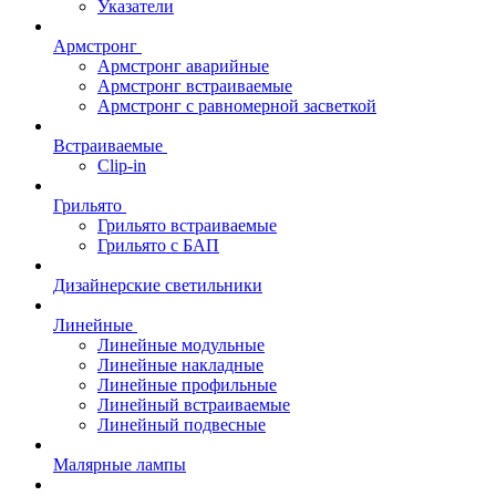
Указатели
Армстронг
Армстронг аварийные
Армстронг встраиваемые
Армстронг с равномерной засветкой
Встраиваемые
Clip-in
Грильято
Грильято встраиваемые
Грильято с БАП
Дизайнерские светильники
Линейные
Линейные модульные
Линейные накладные
Линейные профильные
Линейный встраиваемые
Линейный подвесные
Малярные лампы