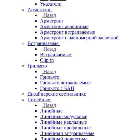
Указатели
Армстронг
Назад
Армстронг
Армстронг аварийные
Армстронг встраиваемые
Армстронг с равномерной засветкой
Встраиваемые
Назад
Встраиваемые
Clip-in
Грильято
Назад
Грильято
Грильято встраиваемые
Грильято с БАП
Дизайнерские светильники
Линейные
Назад
Линейные
Линейные модульные
Линейные накладные
Линейные профильные
Линейный встраиваемые
Линейный подвесные