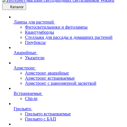
Каталог
Лампы для растений
Фитосветильники и фитолампы
Квантумборды
Стеллажи для рассады и домашних растений
Гроубоксы
Аварийные
Указатели
Армстронг
Армстронг аварийные
Армстронг встраиваемые
Армстронг с равномерной засветкой
Встраиваемые
Clip-in
Грильято
Грильято встраиваемые
Грильято с БАП