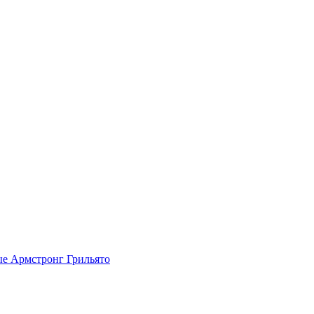
ые
Армстронг
Грильято