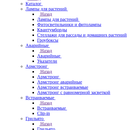
Каталог
Лампы для растений
Назад
Лампы для растений
Фитосветильники и фитолампы
Квантумборды
Стеллажи для рассады и домашних растений
Гроубоксы
Аварийные
Назад
Аварийные
Указатели
Армстронг
Назад
Армстронг
Армстронг аварийные
Армстронг встраиваемые
Армстронг с равномерной засветкой
Встраиваемые
Назад
Встраиваемые
Clip-in
Грильято
Назад
Грильято