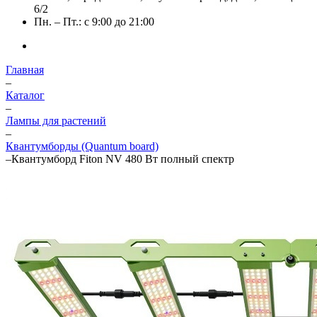
6/2
Пн. – Пт.: с 9:00 до 21:00
Главная
–
Каталог
–
Лампы для растений
–
Квантумборды (Quantum board)
–
Квантумборд Fiton NV 480 Вт полный спектр