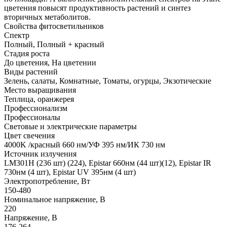
цветения повысят продуктивность растений и синтез
вторичных метаболитов.
Свойства фитосветильников
Спектр
Полный, Полный + красный
Стадия роста
До цветения, На цветении
Виды растений
Зелень, салаты, Комнатные, Томаты, огурцы, Экзотические
Место выращивания
Теплица, оранжерея
Профессионализм
Профессионалы
Световые и электрические параметры
Цвет свечения
4000K /красный 660 нм/УФ 395 нм/ИК 730 нм
Источник излучения
LM301H (236 шт) (224), Epistar 660нм (44 шт)(12), Epistar IR
730нм (4 шт), Epistar UV 395нм (4 шт)
Электропотребление, Вт
150-480
Номинальное напряжение, В
220
Напряжение, В
176-264