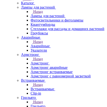
Каталог
Лампы для растений
Назад
Лампы для растений
Фитосветильники и фитолампы
Квантумборды
Стеллажи для рассады и домашних растений
Гроубоксы
Аварийные
Назад
Аварийные
Указатели
Армстронг
Назад
Армстронг
Армстронг аварийные
Армстронг встраиваемые
Армстронг с равномерной засветкой
Встраиваемые
Назад
Встраиваемые
Clip-in
Грильято
Назад
Грильято