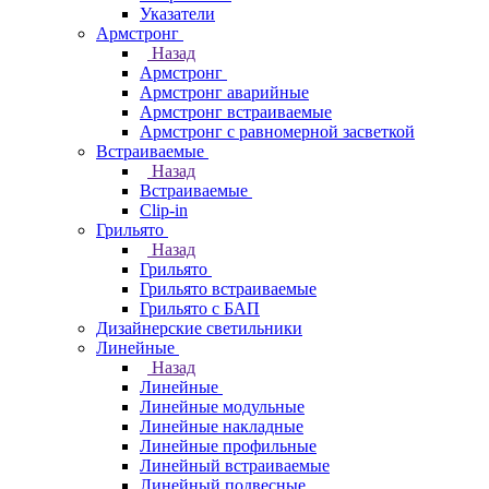
Указатели
Армстронг
Назад
Армстронг
Армстронг аварийные
Армстронг встраиваемые
Армстронг с равномерной засветкой
Встраиваемые
Назад
Встраиваемые
Clip-in
Грильято
Назад
Грильято
Грильято встраиваемые
Грильято с БАП
Дизайнерские светильники
Линейные
Назад
Линейные
Линейные модульные
Линейные накладные
Линейные профильные
Линейный встраиваемые
Линейный подвесные