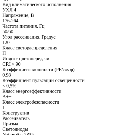
Вид климатического исполнения
УХЛ 4
Напряжение, В
176-264
Частота питания, Гц
50/60
Угол рассеивания, Градус
120
Класс светораспределения
П
Индекс цветопередачи
CRI > 90
Коэффициент мощности (PF/cos φ)
0.98
Коэффициент пульсации освещенности
< 0,5%
Класс энергоэффективности
А++
Класс электробезопасности
1
Конструктив
Рассеиватель
Призма
Светодиоды
NationStar 2835