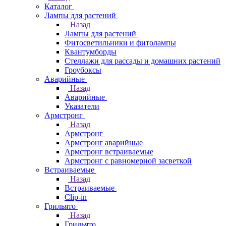
Каталог
Лампы для растений
Назад
Лампы для растений
Фитосветильники и фитолампы
Квантумборды
Стеллажи для рассады и домашних растений
Гроубоксы
Аварийные
Назад
Аварийные
Указатели
Армстронг
Назад
Армстронг
Армстронг аварийные
Армстронг встраиваемые
Армстронг с равномерной засветкой
Встраиваемые
Назад
Встраиваемые
Clip-in
Грильято
Назад
Грильято