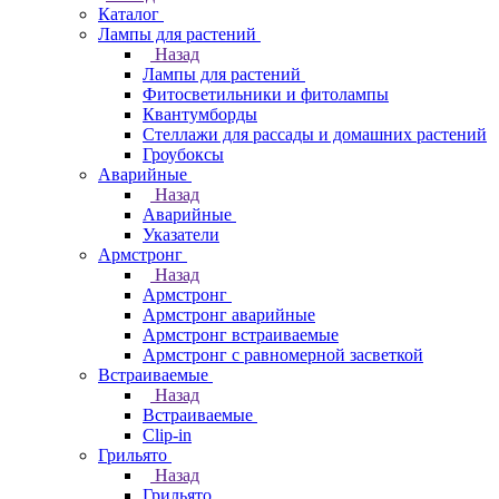
Каталог
Лампы для растений
Назад
Лампы для растений
Фитосветильники и фитолампы
Квантумборды
Стеллажи для рассады и домашних растений
Гроубоксы
Аварийные
Назад
Аварийные
Указатели
Армстронг
Назад
Армстронг
Армстронг аварийные
Армстронг встраиваемые
Армстронг с равномерной засветкой
Встраиваемые
Назад
Встраиваемые
Clip-in
Грильято
Назад
Грильято